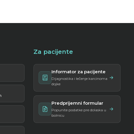
Za pacijente
Informator za pacijente
Dijagnostika i lečenje karcinoma
dojke
m
Predprijemni formular
Popunite podatke pre dolaska u
bolnicu