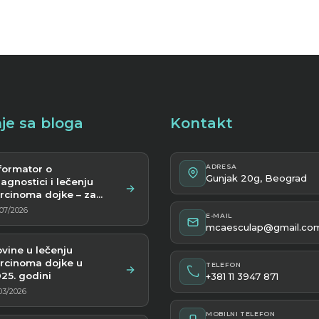
je sa bloga
Kontakt
ADRESA
formator o
Gunjak 20g, Beograd
jagnostici i lečenju
rcinoma dojke – za
cijente
07/2026
E-MAIL
mcaesculap@gmail.co
vine u lečenju
rcinoma dojke u
TELEFON
25. godini
+381 11 3947 871
03/2026
MOBILNI TELEFON