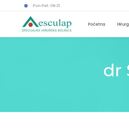
Pon-Pet: 08-21
Početna
Hirurg
dr