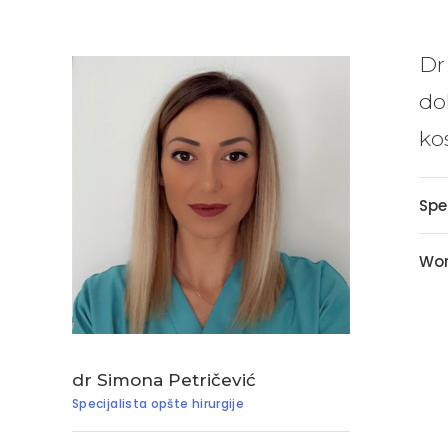
Dr
do
ko
Spe
Wor
dr Simona Petričević
Specijalista opšte hirurgije