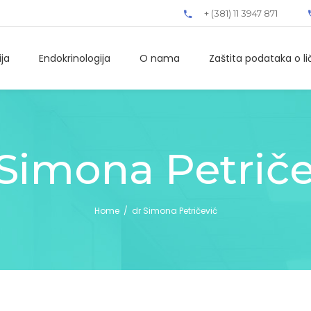
+ (381) 11 3947 871
ija
Endokrinologija
O nama
Zaštita podataka o li
 Simona Petriče
Home
/
dr Simona Petričević