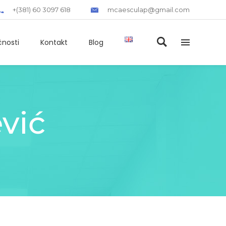
+(381) 60 3097 618
mcaesculap@gmail.com
čnosti
Kontakt
Blog
vić