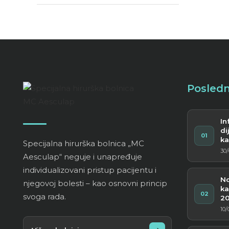
Posledn
In
di
01
ka
Specijalna hirurška bolnica „MC
pa
30/
Aesculap“ neguje i unapređuje
individualizovani pristup pacijentu i
No
njegovoj bolesti – kao osnovni princip
ka
02
svoga rada.
20
10/