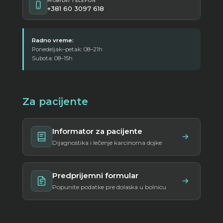
MOBILNI TELEFON
+381 60 3097 618
Radno vreme:
Ponedeljak–petak: 08–21h
Subota: 08–15h
Za pacijente
Informator za pacijente
Dijagnostika i lečenje karcinoma dojke
Predprijemni formular
Popunite podatke pre dolaska u bolnicu